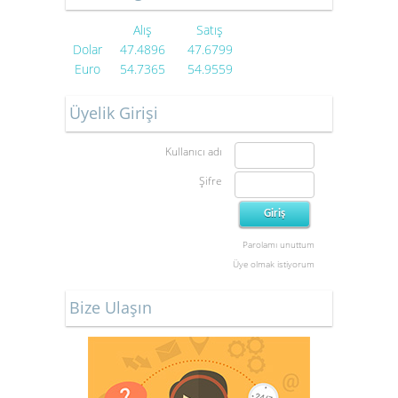
Alış
Satış
Dolar
47.4896
47.6799
Euro
54.7365
54.9559
Üyelik Girişi
Kullanıcı adı
Şifre
Parolamı unuttum
Üye olmak istiyorum
Bize Ulaşın