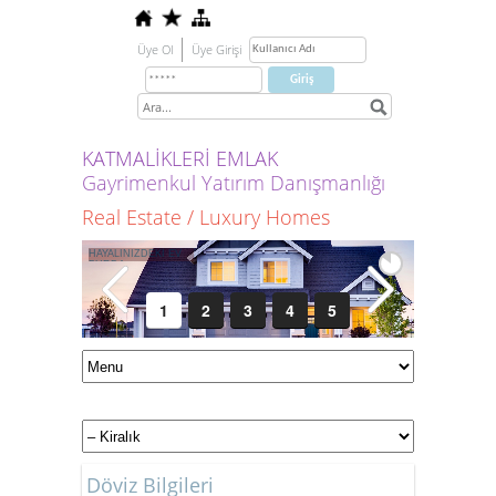
Üye Ol
Üye Girişi
KATMALİKLERİ EMLAK
Gayrimenkul Yatırım Danışmanlığı
Real Estate / Luxury Homes
1
2
3
4
5
Döviz Bilgileri