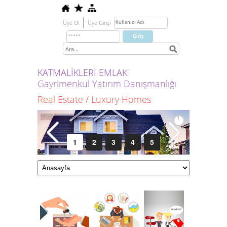
Üye Ol
Üye Girişi
KATMALİKLERİ EMLAK
Gayrimenkul Yatırım Danışmanlığı
Real Estate / Luxury Homes
1
2
3
4
5