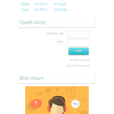
Dolar
47.4723
47.6625
Euro
54.7972
55.0168
Üyelik Girişi
Kullanıcı adı
Şifre
Parolamı unuttum
Üye olmak istiyorum
Bize Ulaşın