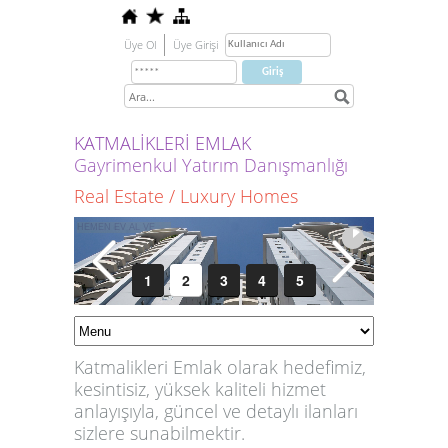
Üye Ol
Üye Girişi
KATMALİKLERİ EMLAK
Gayrimenkul Yatırım Danışmanlığı
Real Estate / Luxury Homes
1
2
3
4
5
Katmalikleri Emlak olarak hedefimiz,
kesintisiz, yüksek kaliteli hizmet
anlayışıyla, güncel ve detaylı ilanları
sizlere sunabilmektir.