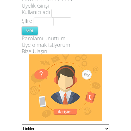
Üyelik Girişi
Kullanıcı adı
Şifre
Parolamı unuttum
Üye olmak istiyorum
Bize Ulaşın