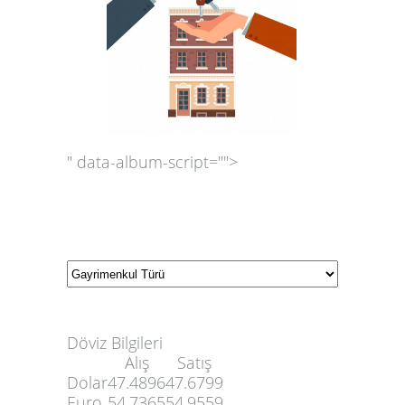
" data-album-script="">
Döviz Bilgileri
Alış
Satış
Dolar
47.4896
47.6799
Euro
54.7365
54.9559