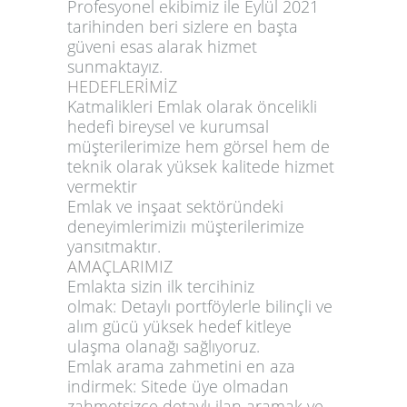
Profesyonel ekibimiz ile Eylül 2021
tarihinden beri sizlere en başta
güveni esas alarak hizmet
sunmaktayız.
HEDEFLERİMİZ
Katmalikleri Emlak olarak öncelikli
hedefi bireysel ve kurumsal
müşterilerimize hem görsel hem de
teknik olarak yüksek kalitede hizmet
vermektir
Emlak ve inşaat sektöründeki
deneyimlerimiziı müşterilerimize
yansıtmaktır.
AMAÇLARIMIZ
Emlakta sizin ilk tercihiniz
olmak:
Detaylı portföylerle bilinçli ve
alım gücü yüksek hedef kitleye
ulaşma olanağı sağlıyoruz.
Emlak arama zahmetini en aza
indirmek:
Sitede üye olmadan
zahmetsizce detaylı ilan aramak ve