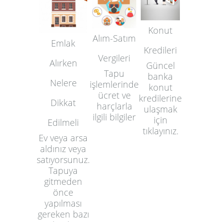
Konut
Alım-Satım
Emlak
Kredileri
Vergileri
Alırken
Güncel
Tapu
banka
Nelere
işlemlerinde
konut
ücret ve
kredilerine
Dikkat
harçlarla
ulaşmak
ilgili bilgiler
için
Edilmeli
tıklayınız.
Ev veya arsa
aldınız veya
satıyorsunuz.
Tapuya
gitmeden
önce
yapılması
gereken bazı