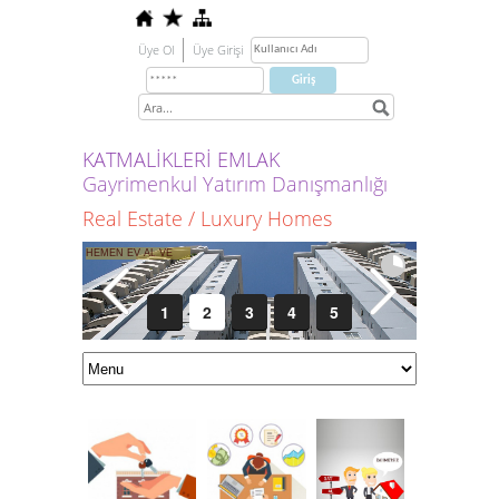
Üye Ol
Üye Girişi
KATMALİKLERİ EMLAK
Gayrimenkul Yatırım Danışmanlığı
Real Estate / Luxury Homes
1
2
3
4
5