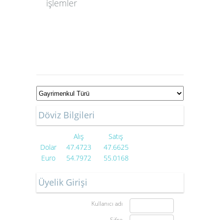
işlemler
Döviz Bilgileri
Alış
Satış
Dolar
47.4723
47.6625
Euro
54.7972
55.0168
Üyelik Girişi
Kullanıcı adı
Şifre