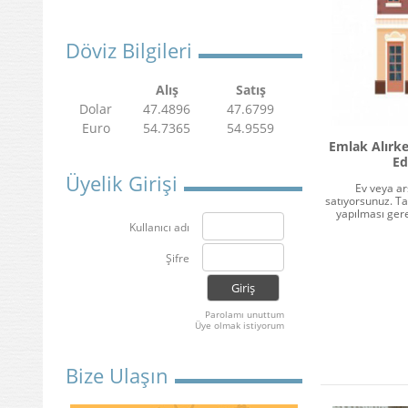
Döviz Bilgileri
Alış
Satış
Dolar
47.4896
47.6799
Euro
54.7365
54.9559
Emlak Alırke
Ed
Üyelik Girişi
Ev veya ar
satıyorsunuz. T
yapılması ger
Kullanıcı adı
Şifre
Parolamı unuttum
Üye olmak istiyorum
Bize Ulaşın