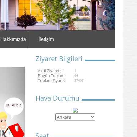
Hakkımızda
İletişim
Ziyaret Bilgileri
Aktif Ziyaretçi
1
Bugün Toplam
44
Toplam Ziyaret
37407
Hava Durumu
Saat