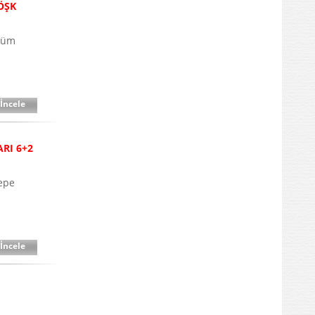
ÖŞK
 Tüm
İncele
RI 6+2
Tepe
İncele