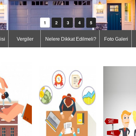
1
2
3
4
5
isi
Vergiler
Nelere Dikkat Edilmeli?
Foto Galeri