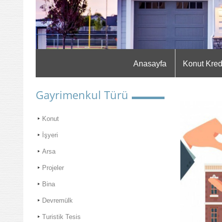
Anasayfa
Konut Kred
Gayrimenkul Türü
Konut
İşyeri
Arsa
Projeler
Bina
Devremülk
Turistik Tesis