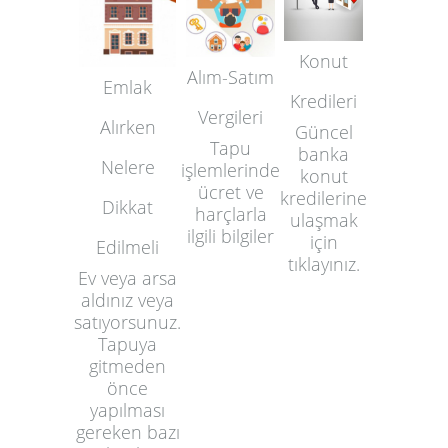
Konut
Alım-Satım
Emlak
Kredileri
Vergileri
Alırken
Güncel
Tapu
banka
Nelere
işlemlerinde
konut
ücret ve
kredilerine
Dikkat
harçlarla
ulaşmak
ilgili bilgiler
için
Edilmeli
tıklayınız.
Ev veya arsa
aldınız veya
satıyorsunuz.
Tapuya
gitmeden
önce
yapılması
gereken bazı