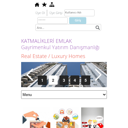
Üye Ol
Üye Girişi
KATMALİKLERİ EMLAK
Gayrimenkul Yatırım Danışmanlığı
Real Estate / Luxury Homes
1
2
3
4
5