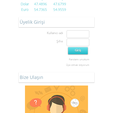
Dolar
47.4896
47.6799
Euro
54.7365
54.9559
Üyelik Girişi
Kullanıcı adı
Şifre
Parolamı unuttum
Üye olmak istiyorum
Bize Ulaşın